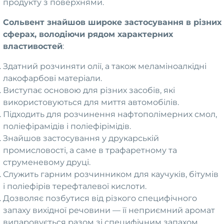
продукту з поверхнями.
Сольвент знайшов широке застосування в різних
сферах, володіючи рядом характерних
властивостей
:
Здатний розчиняти олії, а також меламіноалкідні
лакофарбові матеріали.
Виступає основою для різних засобів, які
використовуються для миття автомобілів.
Підходить для розчинення нафтополімерних смол,
поліефірамідів і поліефірімідів.
Знайшов застосування у друкарській
промисловості, а саме в трафаретному та
струменевому друці.
Служить гарним розчинником для каучуків, бітумів
і поліефірів терефталевої кислоти.
Дозволяє позбутися від різкого специфічного
запаху вихідної речовини — її неприємний аромат
випаровується разом зі специфічним запахом