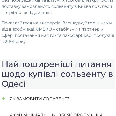
без посередників та власних торгових накруток. На
доставку замовленого сольвенту з Києва до Одеси
потрібно від 1 до 3 днів.
Покладайтеся на експертів! Заощаджуйте з цінами
від виробника! ХІМЕКО – стабільний партнер у
сфері постачання нафто- та лакофарбової продукції
з 2001 року.
Найпоширеніші питання
щодо купівлі сольвенту в
Одесі
ЯК ЗАМОВИТИ СОЛЬВЕНТ?
ЯКИЙ МІНІМАЛЬНИЙ ОБСЯГ ПРОДУКЦІЇ Я