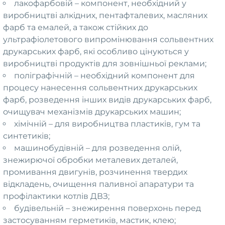
лакофарбовій – компонент, необхідний у
виробництві алкідних, пентафталевих, масляних
фарб та емалей, а також стійких до
ультрафіолетового випромінювання сольвентних
друкарських фарб, які особливо цінуються у
виробництві продуктів для зовнішньої реклами;
поліграфічній – необхідний компонент для
процесу нанесення сольвентних друкарських
фарб, розведення інших видів друкарських фарб,
очищувач механізмів друкарських машин;
хімічній – для виробництва пластиків, гум та
синтетиків;
машинобудівній – для розведення олій,
знежирючої обробки металевих деталей,
промивання двигунів, розчинення твердих
відкладень, очищення паливної апаратури та
профілактики котлів ДВЗ;
будівельній – знежирення поверхонь перед
застосуванням герметиків, мастик, клею;