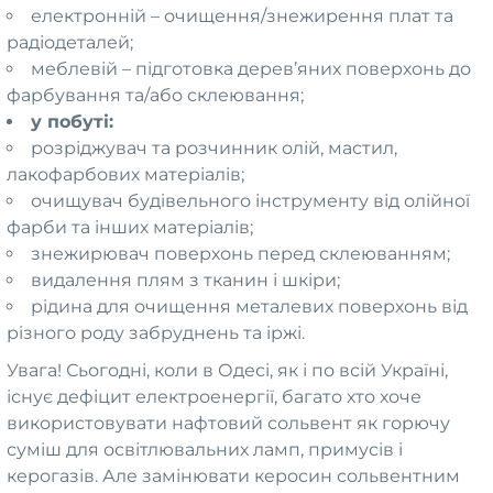
електронній – очищення/знежирення плат та
радіодеталей;
меблевій – підготовка дерев’яних поверхонь до
фарбування та/або склеювання;
у побуті:
розріджувач та розчинник олій, мастил,
лакофарбових матеріалів;
очищувач будівельного інструменту від олійної
фарби та інших матеріалів;
знежирювач поверхонь перед склеюванням;
видалення плям з тканин і шкіри;
рідина для очищення металевих поверхонь від
різного роду забруднень та іржі.
Увага! Сьогодні, коли в Одесі, як і по всій Україні,
існує дефіцит електроенергії, багато хто хоче
використовувати нафтовий сольвент як горючу
суміш для освітлювальних ламп, примусів і
керогазів. Але замінювати керосин сольвентним