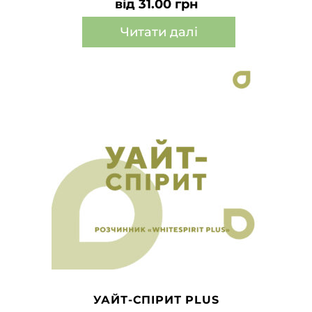
від 31.00 грн
Читати далі
Цей
товар
має
кілька
варіантів.
Параметри
можна
вибрати
на
сторінці
товару
УАЙТ-СПІРИТ PLUS