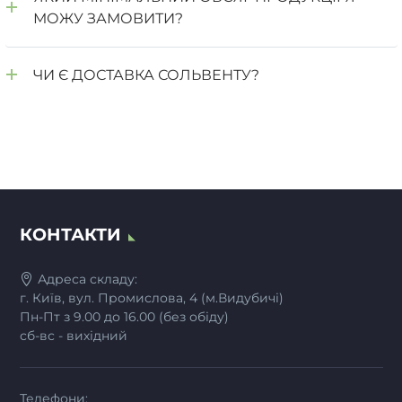
МОЖУ ЗАМОВИТИ?
ЧИ Є ДОСТАВКА СОЛЬВЕНТУ?
КОНТАКТИ
Адреса складу:
г. Київ, вул. Промислова, 4 (м.Видубичі)
Пн-Пт з 9.00 до 16.00 (без обіду)
сб-вс - вихідний
Телефони: