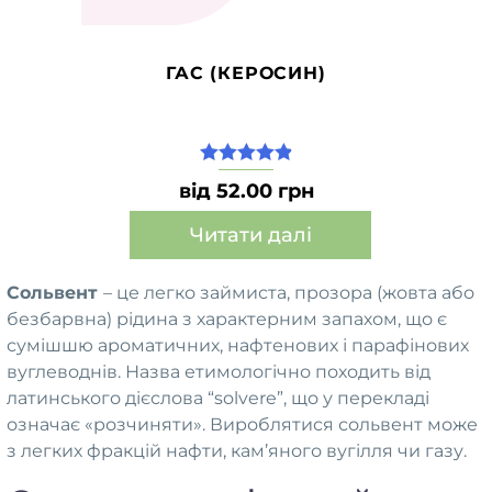
ГАС (КЕРОСИН)
4.92
из 5
від 52.00 грн
Читати далі
Цей
Сольвент
– це легко займиста, прозора (жовта або
товар
безбарвна) рідина з характерним запахом, що є
має
сумішшю ароматичних, нафтенових і парафінових
кілька
вуглеводнів. Назва етимологічно походить від
варіантів.
Параметри
латинського дієслова “solvere”, що у перекладі
можна
означає «розчиняти». Вироблятися сольвент може
вибрати
з легких фракцій нафти, кам’яного вугілля чи газу.
на
сторінці