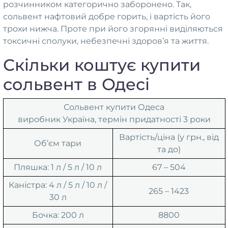
розчинником категорично заборонено. Так,
сольвент нафтовий добре горить, і вартість його
трохи нижча. Проте при його згорянні виділяються
токсичні сполуки, небезпечні здоров’я та життя.
Скільки коштує купити
сольвент в Одесі
Сольвент купити Одеса
виробник Україна, термін придатності 3 роки
Вартість/ціна (у грн., від
Об’єм тари
та до)
Пляшка: 1 л / 5 л / 10 л
67 – 504
Каністра: 4 л / 5 л / 10 л /
265 – 1423
30 л
Бочка: 200 л
8800