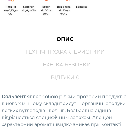
Пляшки
Каністри
Бочки
Ваша тара
Бензовоз
вiд 0,25 до
вiд 4 до 30
вiд 50 до
вiд 10 до
10л.
л.
200л.
200л.
ОПИС
ТЕХНІЧНІ ХАРАКТЕРИСТИКИ
ТЕХНІКА БЕЗПЕКИ
ВІДГУКИ 0
Сольвент
являє собою рідкий прозорий продукт, а
в його хімічному складі присутні органічні сполуки
легких вуглеводів і воднів. Безбарвна рідина
відрізняється специфічним запахом. Але цей
характерний аромат швидко зникає при контакті