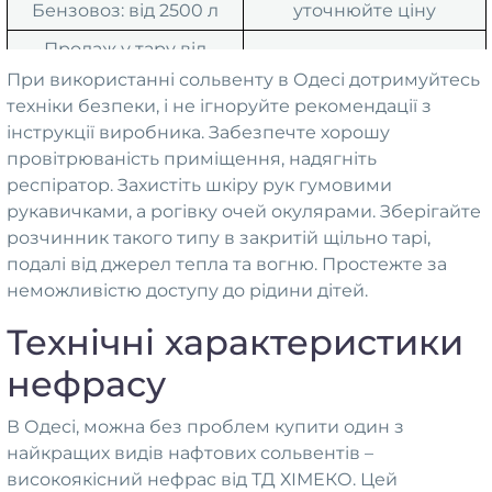
Бензовоз: від 2500 л
уточнюйте ціну
Продаж у тару від
від 46 грн/л
покупця: від 10 л
При використанні сольвенту в Одесі дотримуйтесь
техніки безпеки, і не ігноруйте рекомендації з
інструкції виробника. Забезпечте хорошу
провітрюваність приміщення, надягніть
респіратор. Захистіть шкіру рук гумовими
рукавичками, а рогівку очей окулярами. Зберігайте
розчинник такого типу в закритій щільно тарі,
подалі від джерел тепла та вогню. Простежте за
неможливістю доступу до рідини дітей.
Технічні характеристики
нефрасу
В Одесі, можна без проблем купити один з
найкращих видів нафтових сольвентів –
високоякісний нефрас від ТД ХІМЕКО. Цей