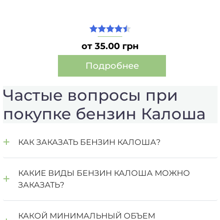
4.50
из 5
от 35.00 грн
Подробнее
Этот
Частые вопросы при
товар
имеет
покупке бензин Калоша
несколько
вариаций.
Опции
КАК ЗАКАЗАТЬ БЕНЗИН КАЛОША?
можно
выбрать
на
КАКИЕ ВИДЫ БЕНЗИН КАЛОША МОЖНО
странице
ЗАКАЗАТЬ?
товара.
КАКОЙ МИНИМАЛЬНЫЙ ОБЪЕМ