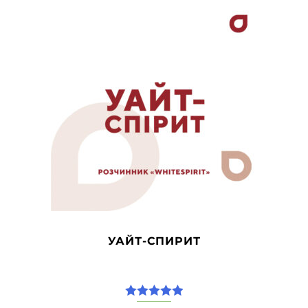
Этот
товар
имеет
несколько
вариаций.
Опции
можно
выбрать
на
странице
товара.
УАЙТ-СПИРИТ
5.00
из 5