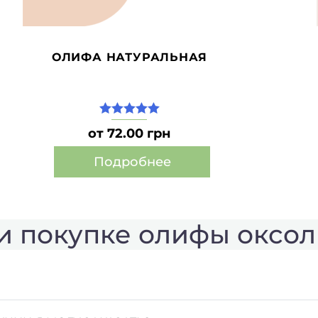
ОЛИФА НАТУРАЛЬНАЯ
5.00
из 5
от 72.00 грн
Подробнее
Этот
товар
имеет
и покупке олифы оксол
несколько
вариаций.
Опции
можно
выбрать
на