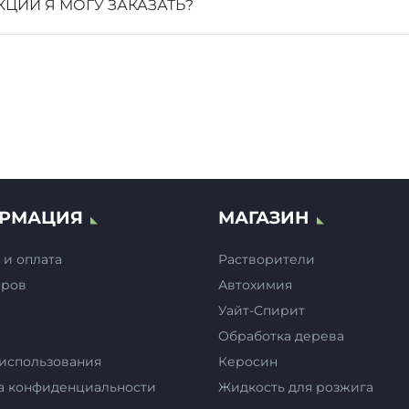
странице
ИИ Я МОГУ ЗАКАЗАТЬ?
товара.
РМАЦИЯ
МАГАЗИН
 и оплата
Растворители
еров
Автохимия
Уайт-Спирит
Обработка дерева
 использования
Керосин
а конфиденциальности
Жидкость для розжига