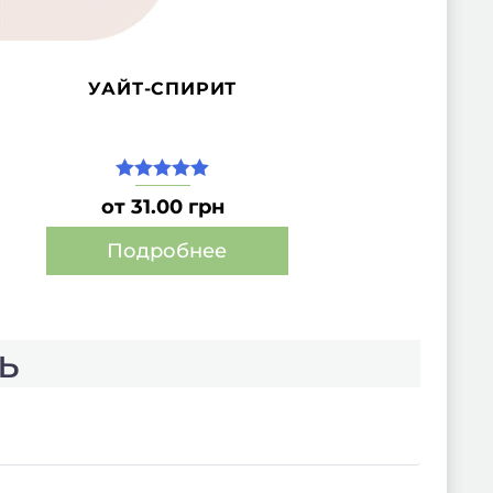
УАЙТ-СПИРИТ
5.00
из 5
от 31.00 грн
Подробнее
Этот
товар
имеет
ь
несколько
вариаций.
Опции
можно
выбрать
на