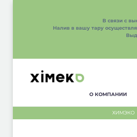
В связи с в
Налив в вашу тару осуществляе
Выд
О КОМПАНИИ
ХИМЭКО