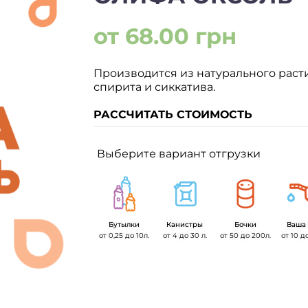
от 68.00 грн
Производится из натурального раст
спирита и сиккатива.
РАССЧИТАТЬ СТОИМОСТЬ
Выберите вариант отгрузки
Бутылки
Канистры
Бочки
Ваша 
от 0,25 до 10л.
от 4 до 30 л.
от 50 до 200л.
от 10 д