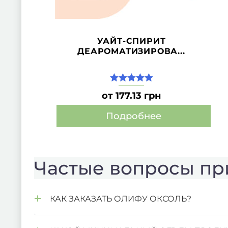
УАЙТ-СПИРИТ
ДЕАРОМАТИЗИРОВА...
5.00
из 5
от 177.13 грн
Подробнее
Этот
товар
имеет
Частые вопросы пр
несколько
вариаций.
Опции
КАК ЗАКАЗАТЬ ОЛИФУ ОКСОЛЬ?
можно
выбрать
на