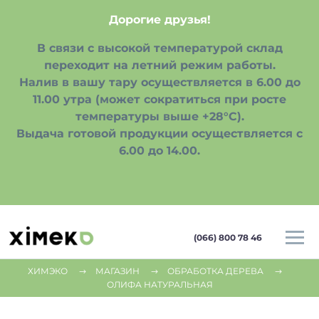
Дорогие друзья!
В связи с высокой температурой склад
переходит на летний режим работы.
Налив в вашу тару осуществляется в 6.00 до
11.00 утра (может сократиться при росте
температуры выше +28°С).
Выдача готовой продукции осуществляется с
6.00 до 14.00.
(066) 800 78 46
ХИМЭКО
МАГАЗИН
ОБРАБОТКА ДЕРЕВА
ОЛИФА НАТУРАЛЬНАЯ