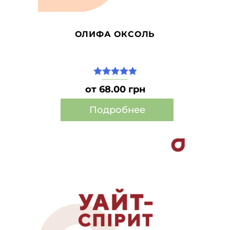
ОЛИФА ОКСОЛЬ
5.00
из 5
от 68.00 грн
Подробнее
Этот
товар
имеет
несколько
вариаций.
Опции
можно
выбрать
на
странице