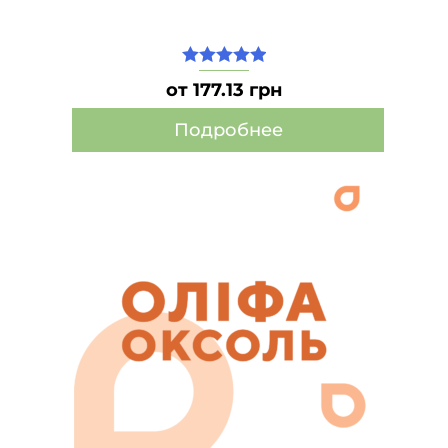
5.00
из 5
от 177.13 грн
Подробнее
Этот
товар
имеет
несколько
вариаций.
Опции
можно
выбрать
на
странице
товара.