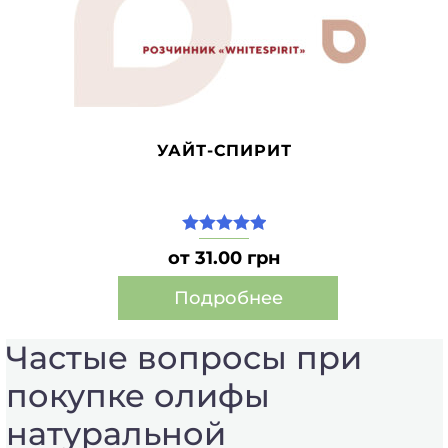
товара.
УАЙТ-СПИРИТ
5.00
из 5
от 31.00 грн
Подробнее
Этот
Частые вопросы при
товар
имеет
покупке олифы
несколько
вариаций.
натуральной
Опции