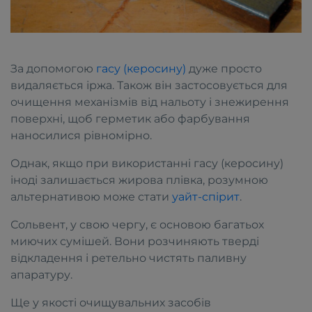
За допомогою
гасу (керосину)
дуже просто
видаляється іржа. Також він застосовується для
очищення механізмів від нальоту і знежирення
поверхні, щоб герметик або фарбування
наносилися рівномірно.
Однак, якщо при використанні гасу (керосину)
іноді залишається жирова плівка, розумною
альтернативою може стати
уайт-спірит
.
Сольвент
, у свою чергу, є основою багатьох
миючих сумішей. Вони розчиняють тверді
відкладення і ретельно чистять паливну
апаратуру.
Ще у якості очищувальних засобів