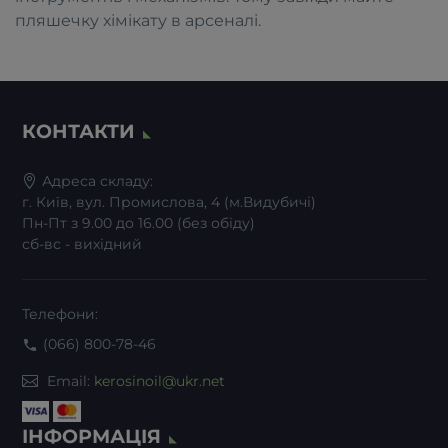
пляшечку хімікату в арсеналі.
КОНТАКТИ
Адреса складу:
г. Київ, вул. Промислова, 4 (м.Видубичі)
Пн-Пт з 9.00 до 16.00 (без обіду)
сб-вс - вихідний
Телефони:
(066) 800-78-46
Email:
kerosinoil@ukr.net
ІНФОРМАЦІЯ