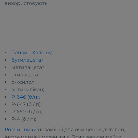
використовують:
бензин Калошу
;
бутилацетат
;
метилацетат;
етилацетат;
о-ксилол;
антисилікон;
Р-646 (б/п)
;
Р-647 (б / п);
Р-650 (б / п);
Р-4 (б / п);
Розчинники
незамінні для очищення деталей,
інструментів і механізмів. Тому завжди майте