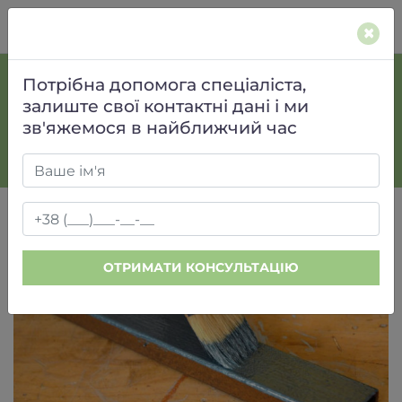
(066) 800 78 46
×
ЗНЕЖИРЕННЯ І ОЧИЩЕННЯ
Потрібна допомога спеціаліста,
ПОВЕРХОНЬ, ДЕТАЛЕЙ,
залиште свої контактні дані і ми
МЕХАНІЗМІВ І ІНСТРУМЕНТІВ
зв'яжемося в найближчий час
ХІМЕКО
ЗНЕЖИРЕННЯ І ОЧИЩЕННЯ ПОВЕРХОНЬ, ДЕТАЛЕЙ, МЕХАНІЗМІВ І
ІНСТРУМЕНТІВ
ОТРИМАТИ КОНСУЛЬТАЦІЮ