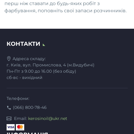
перш ніж ставати до будь-яких робіт з
фарбування, поповніть свої запаси розчинників.
КОНТАКТИ
Адреса складу:
г. Київ, вул. Промислова, 4 (м.Видубичі)
Пн-Пт з 9.00 до 16.00 (без обіду)
сб-вс - вихідний
Телефони:
(066) 800-78-46
Email:
kerosinoil@ukr.net